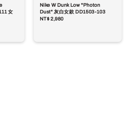
e
Nike W Dunk Low "Photon
111 女
Dust" 灰白女款 DD1503-103
Regular
NT$ 2,980
price