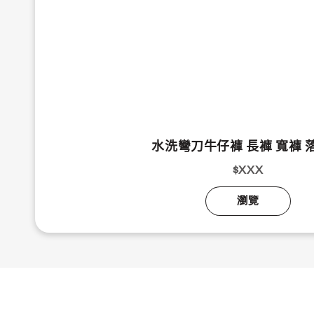
水洗彎刀牛仔褲 長褲 寬褲 
$XXX
瀏覽