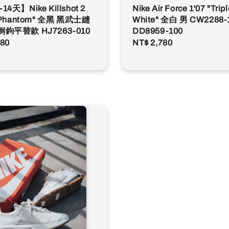
Nike Air Force 1'07 "Tripl
4天】Nike Killshot 2
White" 全白 男 CW2288-
k Phantom" 全黑 黑武士縫
DD8959-100
鉤平替款 HJ7263-010
Regular
NT$ 2,780
r
380
price