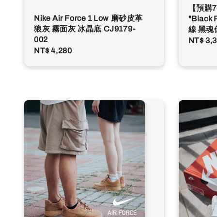
【預購7-1
Nike Air Force 1 Low 磨砂皮革
"Blac
狼灰 霧面灰 冰晶底 CJ9179-
線 黑魂倒
002
Regula
NT$ 3,
Regular
NT$ 4,280
price
price