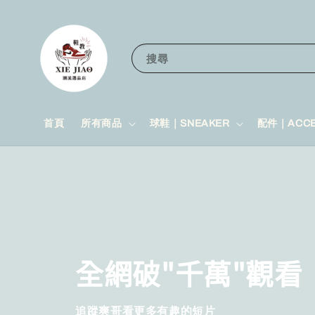
搜尋
首頁
所有商品
球鞋｜SNEAKER
配件｜ACCE
全網破"千萬"觀看
追蹤爽哥看更多有趣的短片