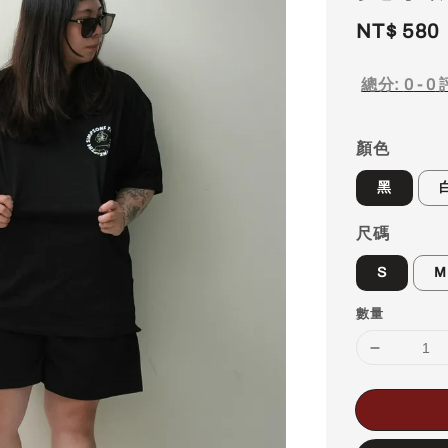
Regular
NT$ 580
price
總分:
0
-
0
顏色
黑
尺碼
S
M
數量