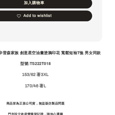
加入購物車
Add to wishlist
ons 辛普森家族 創意星空油畫塗鴉印花 寬鬆短袖T恤 男女同款
型號:T
S222T018
153/62 著3XL
170/46 著L
商品皆為正規公司貨，無盜版仿製品問題
門市設立政府營業登記證，請放心選購