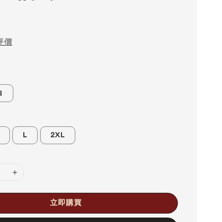
評價
白
L
2XL
立即購買