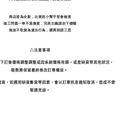
商品皆為全新，出貨前小幫手皆會檢查
做工問題一率不退換貨，完美主義請勿下標喔
無故不取貨為違法行為，購買前請三思
△注意事項
 若下訂後價格調整調整或因系統價格有誤，或是缺貨等其他狀況，
鞋教將保留最終修改訂單權益。 
是現貨，如遇到缺貨斷貨等因素，會以訂單訊息通知取消，造成不便
敬請見諒。