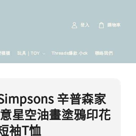
登入
購物車
愛襪襪
玩具｜TOY
Threads爆款 小ck
聯絡我們
 Simpsons 辛普森家
創意星空油畫塗鴉印花
短袖T恤